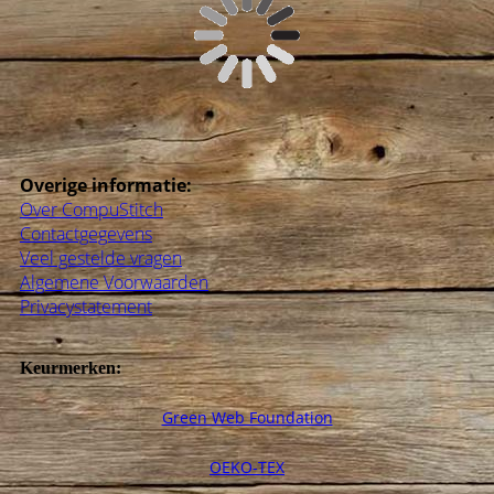
Overige informatie:
Over CompuStitch
Contactgegevens
Veel gestelde vragen
Algemene Voorwaarden
Privacystatement
Keurmerken:
Green Web Foundation
OEKO-TEX