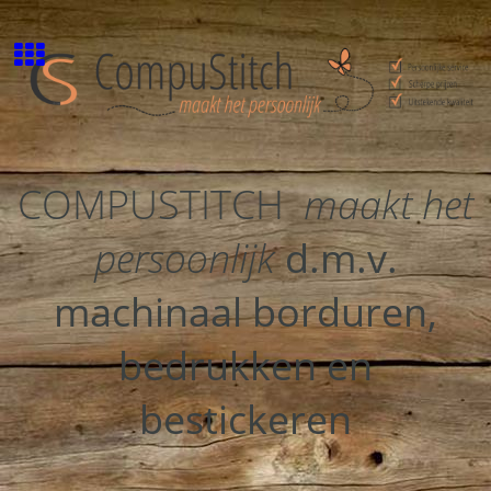
COMPUSTITCH
maakt het
persoonlijk
d.m.v.
machinaal borduren,
bedrukken en
bestickeren