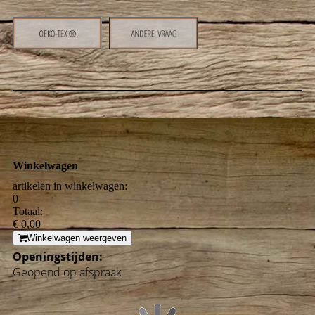
Winkelwagen
artikelen in winkelwagen:
0
Totaal:
€ 0,00
Winkelwagen weergeven
Openingstijden:
Geopend op afspraak