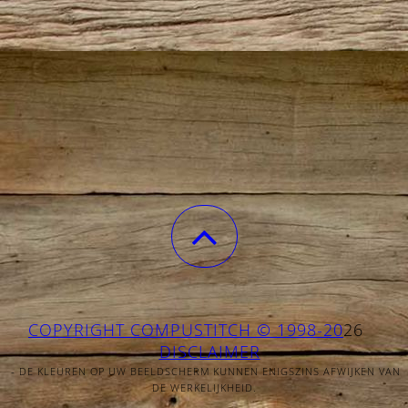
COPYRIGHT COMPUSTITCH © 1998-20
26
DISCLAIMER
- DE KLEUREN OP UW BEELDSCHERM KUNNEN ENIGSZINS AFWIJKEN VAN
DE WERKELIJKHEID.