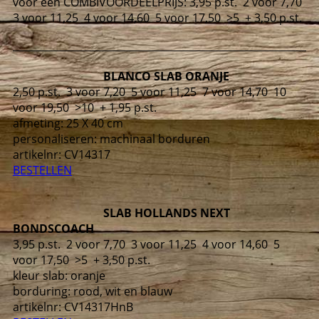
voor een COMBIVOORDEELPRIJS:
3,95 p.st. 2 voor 7,70
3 voor 11,25 4 voor 14,60 5 voor 17,50 >5 + 3,50 p.st.
BLANCO SLAB ORANJE
2,50 p.st. 3 voor 7,20 5 voor 11,25 7 voor 14,70 10
voor 19,50 >10 + 1,95 p.st.
afmeting: 25 X 40 cm
personaliseren: machinaal borduren
artikelnr:
CV14317
BESTELLEN
SLAB HOLLANDS NEXT
BONDSCOACH
3,95 p.st. 2 voor 7,70 3 voor 11,25 4 voor 14,60 5
voor 17,50 >5 + 3,50 p.st.
kleur slab: oranje
borduring: rood, wit en blauw
artikelnr:
CV14317
HnB