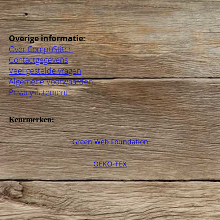
Overige informatie:
Over CompuStitch
Contactgegevens
Veel gestelde vragen
Algemene Voorwaarden
Privacystatement
Keurmerken:
Green Web Foundation
OEKO-TEX