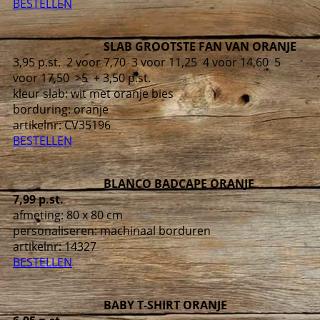
BESTELLEN
SLAB GROOTSTE FAN VAN ORANJE
3,95 p.st. 2 voor 7,70 3 voor 11,25 4 voor 14,60 5
voor 17,50 >5 + 3,50 p.st.
kleur slab: wit met oranje bies
borduring: oranje
artikelnr:
CV35196
BESTELLEN
BLANCO BADCAPE ORANJE
7,99 p.st.
afmeting: 80 x 80 cm
personaliseren: machinaal borduren
artikelnr:
14327
BESTELLEN
BABY T-SHIRT ORANJE