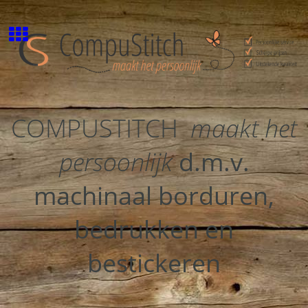
COMPUSTITCH
maakt het
persoonlijk
d.m.v.
machinaal borduren,
bedrukken en
bestickeren