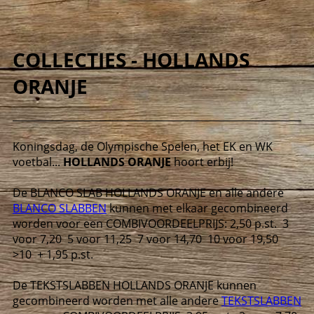
COLLECTIES - HOLLANDS
ORANJE
Koningsdag, de Olympische Spelen, het EK en WK
voetbal...
HOLLANDS ORANJE
hoort erbij!
De BLANCO SLAB HOLLANDS ORANJE en alle andere
BLANCO SLABBEN
kunnen met elkaar gecombineerd
worden voor een COMBIVOORDEELPRIJS:
2,50 p.st. 3
voor 7,20 5 voor 11,25 7 voor 14,70 10 voor 19,50
>10 + 1,95 p.st.
De TEKSTSLABBEN HOLLANDS ORANJE kunnen
gecombineerd worden met alle andere
TEKSTSLABBEN