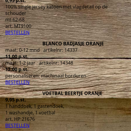
6,95 p.st.
100% single jersey katoen met vlagdetail op de
schouder
mt 62-68
art. MT9100
BESTELLEN
BLANCO BADJASJE ORANJE
maat: 0-12 mnd artikelnr: 14337
11,00 p.st.
maat: 1-2 jaar artikelnr: 14348
12,00 p.st.
personaliseren: machinaal borduren
BESTELLEN
VOETBAL BEERTJE ORANJE
9,95 p.st.
1 handdoek, 1 gastendoek,
1 washandje, 1 voetbal
art. HP 21676
BESTELLEN